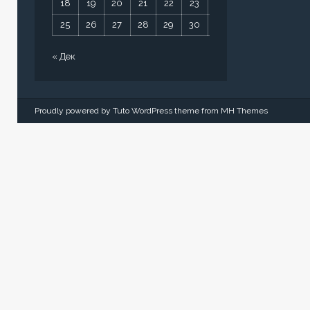
18
19
20
21
22
23
24
25
26
27
28
29
30
31
« Дек
Proudly powered by Tuto WordPress theme from
MH Themes