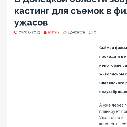
кастинг для съемок в ф
ужасов
07/05/2013
admin
Донбасса
0
Съёмки фильм
проходить в и
некоторые сц
живописном с
Славянского 
полузаброщен
А уже через 
планирует по
Уже точно из
киноленты со