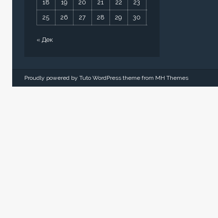
18
19
20
21
22
23
24
25
26
27
28
29
30
31
« Дек
Proudly powered by Tuto WordPress theme from
MH Themes