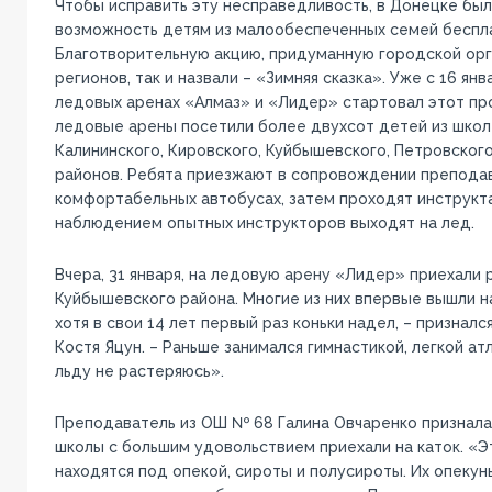
Чтобы исправить эту несправедливость, в Донецке бы
возможность детям из малообеспеченных семей беспла
Благотворительную акцию, придуманную городской орг
регионов, так и назвали – «Зимняя сказка». Уже с 16 янв
ледовых аренах «Алмаз» и «Лидер» стартовал этот про
ледовые арены посетили более двухсот детей из школ
Калининского, Кировского, Куйбышевского, Петровског
районов. Ребята приезжают в сопровождении препода
комфортабельных автобусах, затем проходят инструкт
наблюдением опытных инструкторов выходят на лед.
Вчера, 31 января, на ледовую арену «Лидер» приехали 
Куйбышевского района. Многие из них впервые вышли на
хотя в свои 14 лет первый раз коньки надел, – признал
Костя Яцун. – Раньше занимался гимнастикой, легкой атл
льду не растеряюсь».
Преподаватель из ОШ № 68 Галина Овчаренко призналась
школы с большим удовольствием приехали на каток. «Э
находятся под опекой, сироты и полусироты. Их опекун