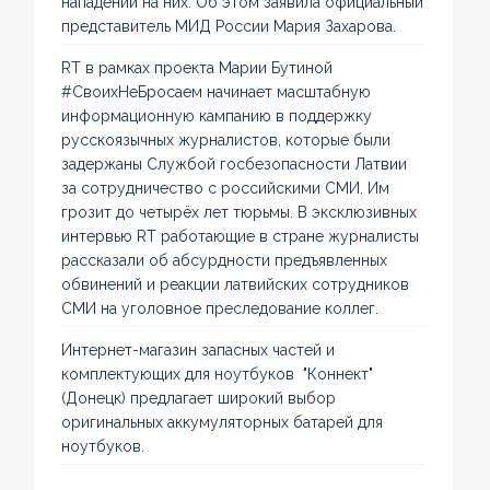
нападений на них. Об этом заявила официальный
представитель МИД России Мария Захарова.
RT в рамках проекта Марии Бутиной
#СвоихНеБросаем начинает масштабную
информационную кампанию в поддержку
русскоязычных журналистов, которые были
задержаны Службой госбезопасности Латвии
за сотрудничество с российскими СМИ. Им
грозит до четырёх лет тюрьмы. В эксклюзивных
интервью RT работающие в стране журналисты
рассказали об абсурдности предъявленных
обвинений и реакции латвийских сотрудников
СМИ на уголовное преследование коллег.
Интернет-магазин запасных частей и
комплектующих для ноутбуков "Коннект"
(Донецк) предлагает широкий выбор
оригинальных аккумуляторных батарей для
ноутбуков.