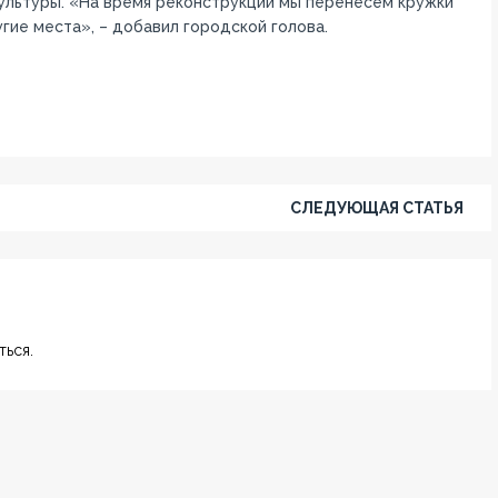
ультуры. «На время реконструкции мы перенесем кружки
угие места», – добавил городской голова.
СЛЕДУЮЩАЯ СТАТЬЯ
ься.