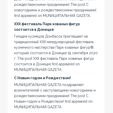
рождественскими праздниками! The post С
новогодними и рождественскими праздниками!
first appeared on MUNИЦИПАЛЬНАЯ GAZЕТА.
XXII фестиваль Парк кованых фигур
состоится в Донецке
Гильдия кузнецов Донбасса приглашает на
традиционный XXII международный фестиваль
кузнечного мастерства Парк кованых фигур®,
который состоится в Донецке 19 сентября 2020
г. The post XXII фестиваль Парк кованых фигур
состоится в Донецке first appeared on
MUNИЦИПАЛЬНАЯ GAZЕТА.
С Новым годом и Рождеством!
MUNИЦИПАЛЬНАЯ GAZЕТА поздравляет
всехчитателей с наступающими новогодними и
рождественскими праздниками! The post С
Новым годом и Рождеством! first appeared on
MUNИЦИПАЛЬНАЯ GAZЕТА.