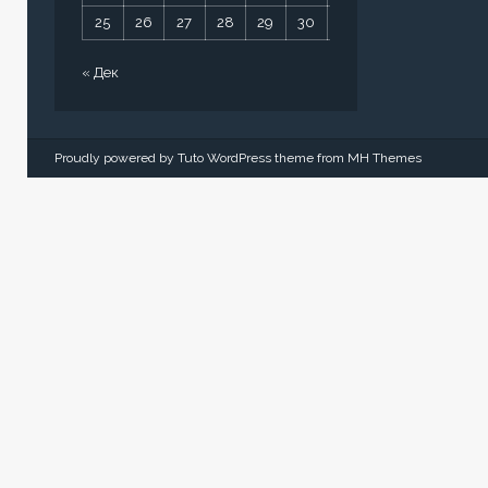
25
26
27
28
29
30
31
« Дек
Proudly powered by Tuto WordPress theme from
MH Themes