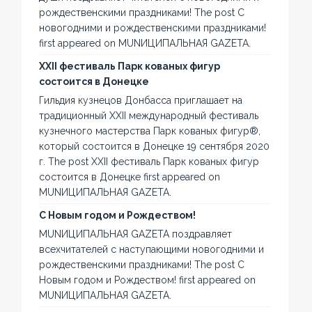
рождественскими праздниками! The post С
новогодними и рождественскими праздниками!
first appeared on MUNИЦИПАЛЬНАЯ GAZЕТА.
XXII фестиваль Парк кованых фигур
состоится в Донецке
Гильдия кузнецов Донбасса приглашает на
традиционный XXII международный фестиваль
кузнечного мастерства Парк кованых фигур®,
который состоится в Донецке 19 сентября 2020
г. The post XXII фестиваль Парк кованых фигур
состоится в Донецке first appeared on
MUNИЦИПАЛЬНАЯ GAZЕТА.
С Новым годом и Рождеством!
MUNИЦИПАЛЬНАЯ GAZЕТА поздравляет
всехчитателей с наступающими новогодними и
рождественскими праздниками! The post С
Новым годом и Рождеством! first appeared on
MUNИЦИПАЛЬНАЯ GAZЕТА.