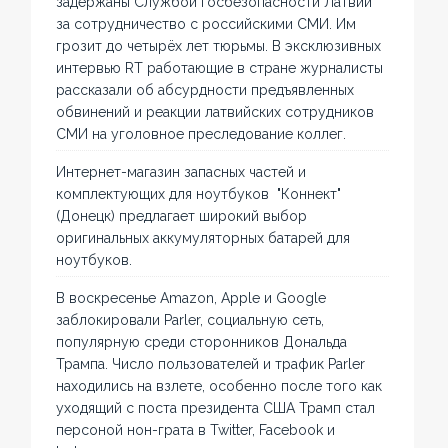
задержаны Службой госбезопасности Латвии
за сотрудничество с российскими СМИ. Им
грозит до четырёх лет тюрьмы. В эксклюзивных
интервью RT работающие в стране журналисты
рассказали об абсурдности предъявленных
обвинений и реакции латвийских сотрудников
СМИ на уголовное преследование коллег.
Интернет-магазин запасных частей и
комплектующих для ноутбуков "Коннект"
(Донецк) предлагает широкий выбор
оригинальных аккумуляторных батарей для
ноутбуков.
В воскресенье Amazon, Apple и Google
заблокировали Parler, социальную сеть,
популярную среди сторонников Дональда
Трампа. Число пользователей и трафик Parler
находились на взлете, особенно после того как
уходящий с поста президента США Трамп стал
персоной нон-грата в Twitter, Facebook и