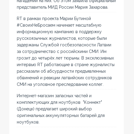
нападений на них. Об этом заявила официальный
представитель МИД России Мария Захарова.
RT в рамках проекта Марии Бутиной
#СвоихНеБросаем начинает масштабную
информационную кампанию в поддержку
русскоязычных журналистов, которые были
задержаны Службой госбезопасности Латвии
за сотрудничество с российскими СМИ. Им
грозит до четырёх лет тюрьмы. В эксклюзивных
интервью RT работающие в стране журналисты
рассказали об абсурдности предъявленных
обвинений и реакции латвийских сотрудников
СМИ на уголовное преследование коллег.
Интернет-магазин запасных частей и
комплектующих для ноутбуков "Коннект"
(Донецк) предлагает широкий выбор
оригинальных аккумуляторных батарей для
ноутбуков.