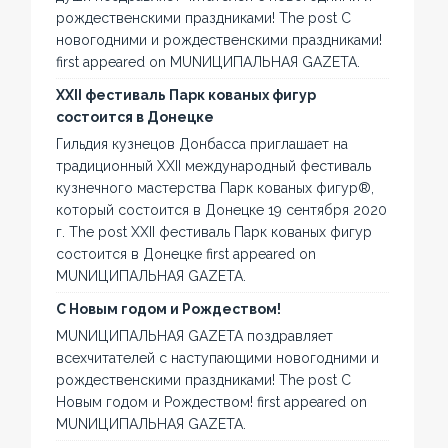
рождественскими праздниками! The post С
новогодними и рождественскими праздниками!
first appeared on MUNИЦИПАЛЬНАЯ GAZЕТА.
XXII фестиваль Парк кованых фигур
состоится в Донецке
Гильдия кузнецов Донбасса приглашает на
традиционный XXII международный фестиваль
кузнечного мастерства Парк кованых фигур®,
который состоится в Донецке 19 сентября 2020
г. The post XXII фестиваль Парк кованых фигур
состоится в Донецке first appeared on
MUNИЦИПАЛЬНАЯ GAZЕТА.
С Новым годом и Рождеством!
MUNИЦИПАЛЬНАЯ GAZЕТА поздравляет
всехчитателей с наступающими новогодними и
рождественскими праздниками! The post С
Новым годом и Рождеством! first appeared on
MUNИЦИПАЛЬНАЯ GAZЕТА.