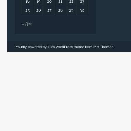
18
19
20
21
22
23
24
25
26
27
28
29
30
31
« Дек
Proudly powered by Tuto WordPress theme from
MH Themes