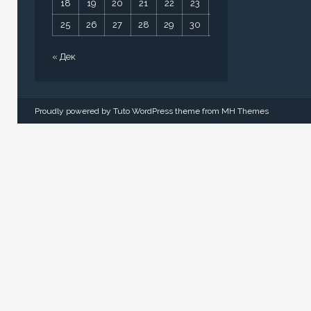
18
19
20
21
22
23
24
25
26
27
28
29
30
31
« Дек
Proudly powered by Tuto WordPress theme from
MH Themes