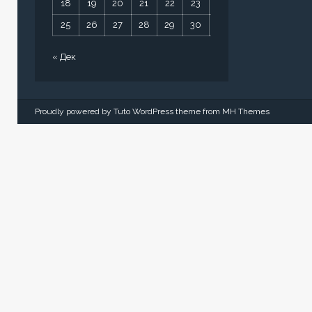
18
19
20
21
22
23
24
25
26
27
28
29
30
31
« Дек
Proudly powered by Tuto WordPress theme from
MH Themes