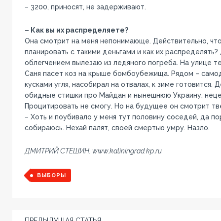
– 3200, приносят, не задерживают.
– Как вы их распределяете?
Она смотрит на меня непонимающе. Действительно, что
планировать с такими деньгами и как их распределять? 
облегчением вылезаю из ледяного погреба. На улице те
Саня пасет коз на крыше бомбоубежища. Рядом – само
кусками угля, насобирал на отвалах, к зиме готовится. 
обидные стишки про Майдан и нынешнюю Украину, неце
Процитировать не смогу. Но на будущее он смотрит тв
– Хоть и поубивало у меня тут половину соседей, да по
собираюсь. Нехай палят, своей смертью умру. Назло.
ДМИТРИЙ СТЕШИН. www.kaliningrad.kp.ru
ВЫБОРЫ
ПРЕДЫДУЩАЯ СТАТЬЯ