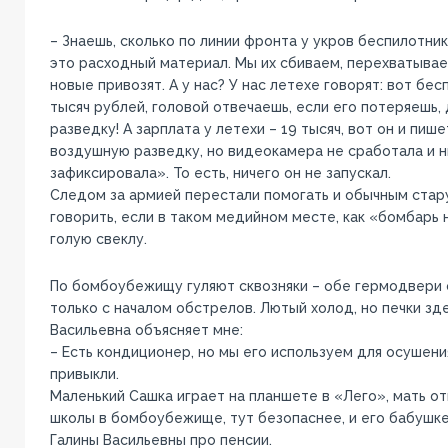
– Знаешь, сколько по линии фронта у укров беспилотник
это расходный материал. Мы их сбиваем, перехватывае
новые привозят. А у нас? У нас летехе говорят: вот бес
тысяч рублей, головой отвечаешь, если его потеряешь,
разведку! А зарплата у летехи – 19 тысяч, вот он и пиш
воздушную разведку, но видеокамера не сработала и н
зафиксировала». То есть, ничего он не запускал.
Следом за армией перестали помогать и обычным стару
говорить, если в таком медийном месте, как «бомбарь 
голую свеклу.
По бомбоубежищу гуляют сквозняки – обе гермодвери 
только с началом обстрелов. Лютый холод, но печки зде
Васильевна объясняет мне:
– Есть кондиционер, но мы его используем для осушения
привыкли.
Маленький Сашка играет на планшете в «Лего», мать от
школы в бомбоубежище, тут безопаснее, и его бабушк
Галины Васильевны про пенсии.