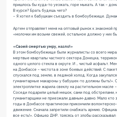
пришлось бы куда-то уезжать, горе мыкать. А так – дом
В курсе? Брать будешь чего?
– Я хотел к бабушкам съездить в бомбоубежище. Думаю,
Артем отправляет меня на оптовый рынок к знакомой п
«молочки им возьми свежей, остальное должно у них бы
«Своей смертью умру, назло!»
В этом бомбоубежище были журналисты со всего мира
мертвые кварталы частного сектора Донецка, террикон
одного целого стекла в округе. И … чистый асфальт. Ме
на Донбассе – чистота в зоне боевых действий. С паке
спускался под землю, в ледяной холод. Когда закупался 
гуманитарные макароны у бабушек-то должны быть!». С
электроплитке жарила свеклу на растительном масле – 
Соседи подарили целый мешок, сами под обстрелами, н
гуманитарщики не приезжали давным-давно. Мало кто з
годы в Донбассе практически прикончили волонтерско
движение. Сначала запретили снабжать армию. Официал
все есть!». Офицер ДНР, трясясь от злобы рассказывал 