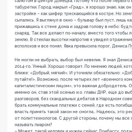
салютом в центре Донецка. Потому что после первого в
табуретки. Город накрыл «Град», я хорошо знаю, как он
застройке – как шифер трескающийся в костре. Но земл
сыпались. Я выглянул в окно – бульвар был пуст, лишь к
прижавшись к стене дома и задрав голову в небо: будт
снаряд. Так все делают по-началу, вместо того чтобы 
землю. В стеклах высотки напротив я увидел отражени
всполохов и все понял. Явка превысила порог, Дениса 
Не могли не выбрать, выбор был невелик. Я знал Денис
2014-го. Умный. Хорошо говорит. По мнению людей, кот
ближе: «Добрый, мягкий». И уточняли обязательно: «Доб
путайте!». Возможно, после четырех лет «военного ко
капиталистическим лицом», это важная добродетель. Од
именно он, став этой осенью и.о. главы ДНР, еще до вы
разговоров, без скандальных дебатов в Народном сове
брать коммунальные платежи с семей, где есть погибш
власть принять такой закон не смогла… Надеюсь, это ре
от политтехнологов. С другой стороны, почему мы все
называть пиаром?
– Может, такой человек и нужен сейчас Донбассу, под