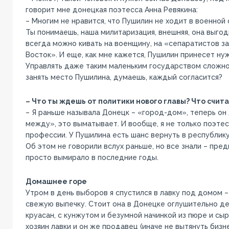
говорит мне донецкая поэтесса Анна Ревякина:
– Многим не нравится, что Пушилин не ходит в военной
Ты понимаешь, наша милитаризация, внешняя, она выгод
всегда можно кивать на военщину, на «сепаратистов з
Восток». И еще, как мне кажется, Пушилин принесет ну
Управлять даже таким маленьким государством сложн
занять место Пушилина, думаешь, каждый согласится?
– Что ты ждешь от политики нового главы? Что счи
– Я раньше называла Донецк – «город-дом», теперь он
между», это выматывает. И вообще, я не только поэтес
профессии. У Пушилина есть шанс вернуть в республик
Об этом не говорили вслух раньше, но все знали – пре
просто вымирало в последние годы.
Домашнее горе
Утром в день выборов я спустился в лавку под домом –
свежую выпечку. Стоит она в Донецке оглушительно д
круасан, с кунжутом и безумной начинкой из пюре и сыра
хозяин лавки и он же продавец (иначе не вытянуть бизне