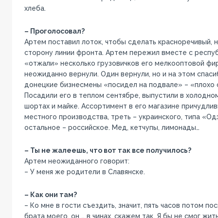
хлеба.
– Проголосовал?
Артем поставил лоток, чтобы сделать красноречивый, 
сторону линии фронта. Артем пережил вместе с республ
«отжали» несколько грузовичков его мелкооптовой фир
неожиданно вернули. Один вернули, но и на этом спаси
донецкие бизнесмены «посидел на подвале» – «плохо 
Посадили его в теплом сентябре, выпустили в холодном
шортах и майке. Ассортимент в его магазине причудлив
местного производства, треть – украинского, типа «Одэ
остальное – российское. Мед, кетчупы, лимонады…
– Ты не жалеешь, что вот так все получилось?
Артем неожиданного говорит:
– У меня же родители в Славянске.
– Как они там?
– Ко мне в гости съездить, значит, пять часов потом пос
брата моего, он … в чинах, скажем так. Я бы не смог жит