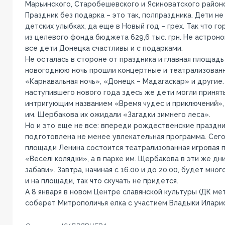
Марьинского, Старобешевского и Ясиноватского районо
Праздник без подарка – это так, полпраздника. Дети не
детских улыбках, да еще в Новый год – грех. Так что г
из целевого фонда бюджета 629,6 тыс. грн. Не астроно
все дети Донецка счастливы и с подарками.
Не осталась в стороне от праздника и главная площадь
новогоднюю ночь прошли концертные и театрализован
«Карнавальная ночь», «Донецк – Мадагаскар» и другие
наступившего нового года здесь же дети могли принять
интригующим названием «Время чудес и приключений», 
им. Щербакова их ожидали «Загадки зимнего леса».
Но и это еще не все: впереди рождественские праздник
подготовлена не менее увлекательная программа. Сего
площади Ленина состоится театрализованная игровая 
«Веселі колядки», а в парке им. Щербакова в эти же дн
забави». Завтра, начиная с 16.00 и до 20.00, будет мног
и на площади, так что скучать не придется.
А 8 января в новом Центре славянской культуры (ДК ме
соберет Митрополичья елка с участием Владыки Илари