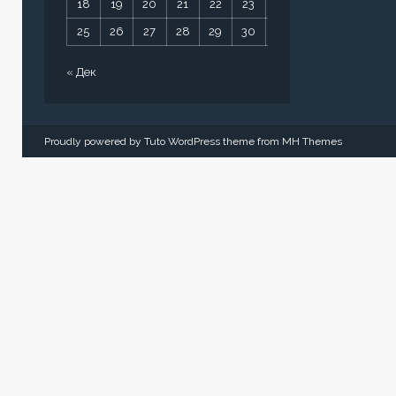
18
19
20
21
22
23
24
25
26
27
28
29
30
31
« Дек
Proudly powered by Tuto WordPress theme from
MH Themes