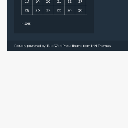
18
19
20
21
22
23
24
25
26
27
28
29
30
31
« Дек
Proudly powered by Tuto WordPress theme from
MH Themes