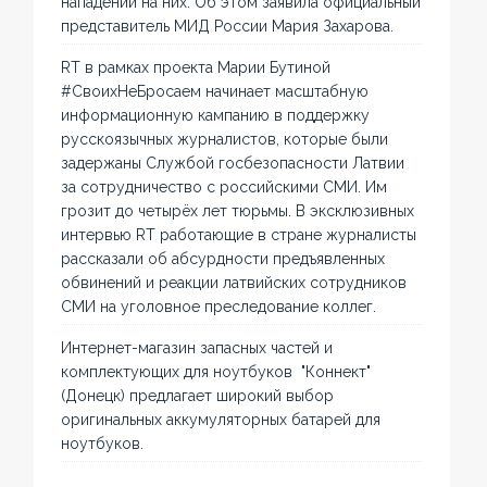
нападений на них. Об этом заявила официальный
представитель МИД России Мария Захарова.
RT в рамках проекта Марии Бутиной
#СвоихНеБросаем начинает масштабную
информационную кампанию в поддержку
русскоязычных журналистов, которые были
задержаны Службой госбезопасности Латвии
за сотрудничество с российскими СМИ. Им
грозит до четырёх лет тюрьмы. В эксклюзивных
интервью RT работающие в стране журналисты
рассказали об абсурдности предъявленных
обвинений и реакции латвийских сотрудников
СМИ на уголовное преследование коллег.
Интернет-магазин запасных частей и
комплектующих для ноутбуков "Коннект"
(Донецк) предлагает широкий выбор
оригинальных аккумуляторных батарей для
ноутбуков.