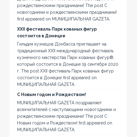
рождественскими праздниками! The post С
новогодними и рождественскими праздниками!
first appeared on MUNИЦИПАЛЬНАЯ GAZЕТА.
XXII фестиваль Парк кованых фигур
состоится в Донецке
Гильдия кузнецов Донбасса приглашает на
традиционный XXII международный фестиваль
кузнечного мастерства Парк кованых фигур®,
который состоится в Донецке 19 сентября 2020
г. The post XXII фестиваль Парк кованых фигур
состоится в Донецке first appeared on
MUNИЦИПАЛЬНАЯ GAZЕТА.
С Новым годом и Рождеством!
MUNИЦИПАЛЬНАЯ GAZЕТА поздравляет
всехчитателей с наступающими новогодними и
рождественскими праздниками! The post С
Новым годом и Рождеством! first appeared on
MUNИЦИПАЛЬНАЯ GAZЕТА.