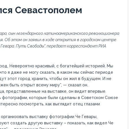
лся Севастополем
ара, сын легендарного латиноамериканского революционера
я. Об этом он заявил в ходе открытия в городском центре
 Гевара. Путь Свободы”, передает корреспондент РИА
город. Невероятно красивый, с богатейшей историей. Мы
то я даже не могу сказать, в каком мы сейчас периоде
дут этот город хранить, чтобы он жил в будущем. И не
жен быть открыт всему миру”, — сказал он.
ца, представленные на выставке, он видит впервые.
ть фотографии, которые были сделаны в Советском Союзе
нтересно посмотреть, как выглядит отец глазами
 организовать выставку фотографии Че Гевары,
уют создать другую выставку – показать, как видел Че