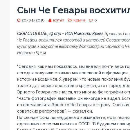
Сын Че Гевары восхити
20/04/2018
admin
Крыма
0
СЕВАСТОПОЛЬ, 19 апр – РИА Новости Крым.
Эрнесто Гев
Че Гевары, восхитился красотой и историей Севастопол
культуры и искусств выставку фотографий “Эрнесто Че
Новости Крым.
“Сегодня, как нам показалось, мы видели почти весь 
сегодня получили столько многовековой информации, ч
истории находимся. Я уверен, что новые поколения бу
только для севастопольцев и крымчан, этот город дол
Эрнесто Гевара признался, что многие фотографии от
“Часть фотографий выставки он никогда не видел. Ес
во время визита Эрнесто Че Гевары в страну. Очень и
советских репортеров”, — сказал он.
По словам сына легендарного команданте, есть планы
сделанных во время визита в СССР. “В будущем планир