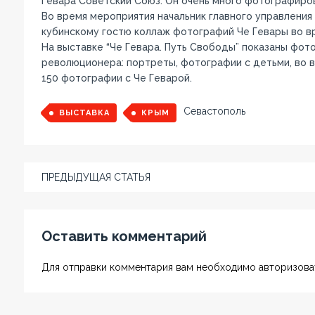
Гевара Советский Союз. Он очень много фотографиров
Во время мероприятия начальник главного управлени
кубинскому гостю коллаж фотографий Че Гевары во в
На выставке “Че Гевара. Путь Свободы” показаны фот
революционера: портреты, фотографии с детьми, во 
150 фотографии с Че Геварой.
Севастополь
ВЫСТАВКА
КРЫМ
ПРЕДЫДУЩАЯ СТАТЬЯ
Оставить комментарий
Для отправки комментария вам необходимо авторизоват