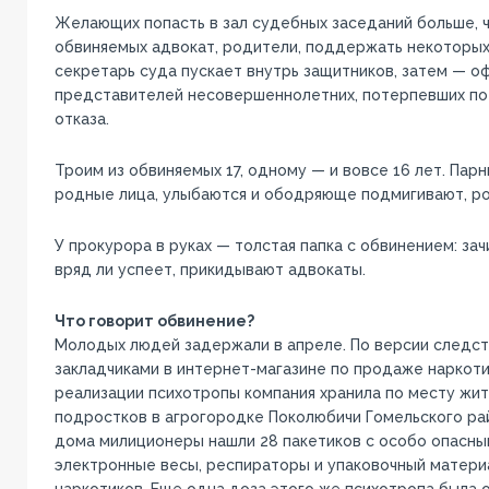
Желающих попасть в зал судебных заседаний больше, ч
обвиняемых адвокат, родители, поддержать некоторых
секретарь суда пускает внутрь защитников, затем — о
представителей несовершеннолетних, потерпевших по 
отказа.
Троим из обвиняемых 17, одному — и вовсе 16 лет. Парн
родные лица, улыбаются и ободряюще подмигивают, ро
У прокурора в руках — толстая папка с обвинением: зач
вряд ли успеет, прикидывают адвокаты.
Что говорит обвинение?
Молодых людей задержали в апреле. По версии следст
закладчиками в интернет-магазине по продаже наркоти
реализации психотропы компания хранила по месту жит
подростков в агрогородке Поколюбичи Гомельского рай
дома милиционеры нашли 28 пакетиков с особо опасны
электронные весы, респираторы и упаковочный матери
наркотиков. Еще одна доза этого же психотропа была 