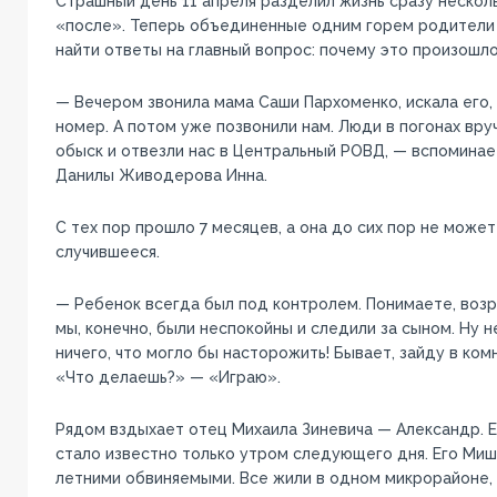
Страшный день 11 апреля разделил жизнь сразу несколь
«после». Теперь объединенные одним горем родители
найти ответы на главный вопрос: почему это произошло
— Вечером звонила мама Саши Пархоменко, искала его,
номер. А потом уже позвонили нам. Люди в погонах вру
обыск и отвезли нас в Центральный РОВД, — вспоминае
Данилы Живодерова Инна.
С тех пор прошло 7 месяцев, а она до сих пор не может
случившееся.
— Ребенок всегда был под контролем. Понимаете, возр
мы, конечно, были неспокойны и следили за сыном. Ну 
ничего, что могло бы насторожить! Бывает, зайду в ком
«Что делаешь?» — «Играю».
Рядом вздыхает отец Михаила Зиневича — Александр. 
стало известно только утром следующего дня. Его Миш
летними обвиняемыми. Все жили в одном микрорайоне,