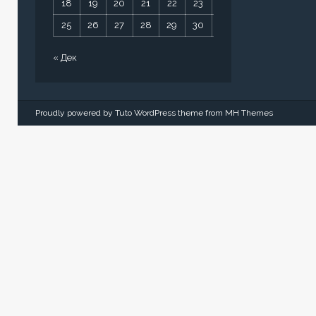
18
19
20
21
22
23
24
25
26
27
28
29
30
31
« Дек
Proudly powered by Tuto WordPress theme from
MH Themes