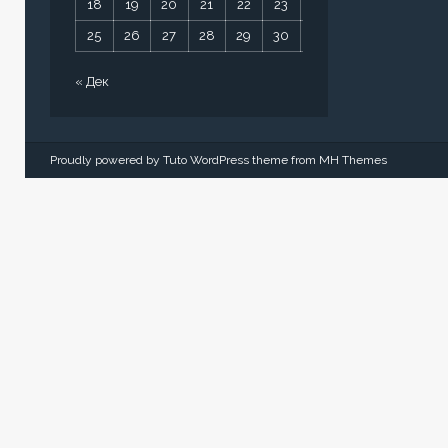
18
19
20
21
22
23
24
25
26
27
28
29
30
31
« Дек
Proudly powered by Tuto WordPress theme from
MH Themes