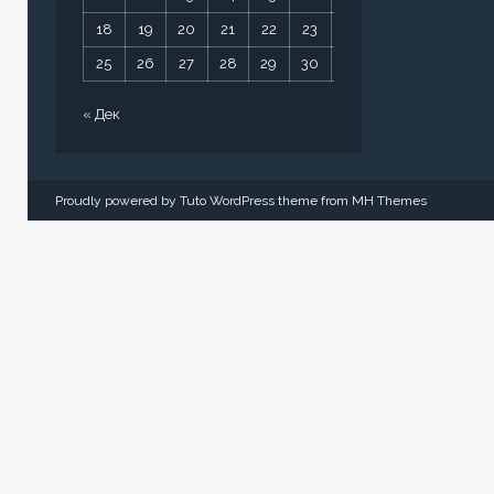
18
19
20
21
22
23
24
25
26
27
28
29
30
31
« Дек
Proudly powered by Tuto WordPress theme from
MH Themes