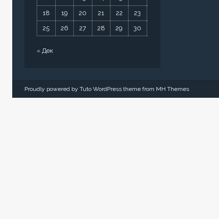
18
19
20
21
22
23
24
25
26
27
28
29
30
31
« Дек
Proudly powered by Tuto WordPress theme from
MH Themes