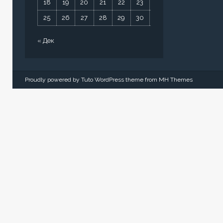
18
19
20
21
22
23
24
25
26
27
28
29
30
31
« Дек
Proudly powered by Tuto WordPress theme from
MH Themes