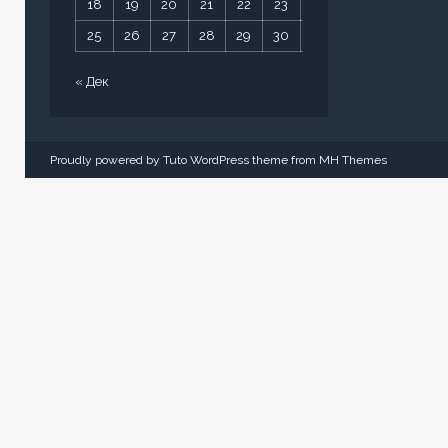
18
19
20
21
22
23
24
25
26
27
28
29
30
31
« Дек
Proudly powered by Tuto WordPress theme from
MH Themes