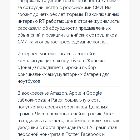
задержаны Службой госбезопасности Латвии
за сотрудничество с российскими СМИ. Им
грозит до четырёх лет тюрьмы. В эксклюзивных
интервью RT работающие в стране журналисты
рассказали об абсурдности предъявленных
обвинений и реакции латвийских сотрудников
СМИ на уголовное преследование коллег.
Интернет-магазин запасных частей и
комплектующих для ноутбуков "Коннект"
(Донецк) предлагает широкий выбор
оригинальных аккумуляторных батарей для
ноутбуков.
В воскресенье Amazon, Apple и Google
заблокировали Parler, социальную сеть,
популярную среди сторонников Дональда
Трампа. Число пользователей и трафик Parler
находились на взлете, особенно после того как
уходящий с поста президента США Трамп стал
персоной нон-грата в Twitter, Facebook и