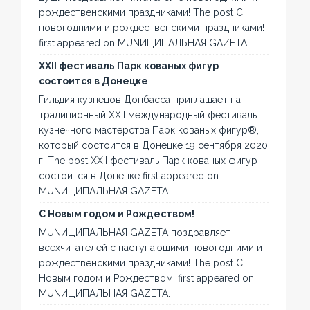
рождественскими праздниками! The post С
новогодними и рождественскими праздниками!
first appeared on MUNИЦИПАЛЬНАЯ GAZЕТА.
XXII фестиваль Парк кованых фигур
состоится в Донецке
Гильдия кузнецов Донбасса приглашает на
традиционный XXII международный фестиваль
кузнечного мастерства Парк кованых фигур®,
который состоится в Донецке 19 сентября 2020
г. The post XXII фестиваль Парк кованых фигур
состоится в Донецке first appeared on
MUNИЦИПАЛЬНАЯ GAZЕТА.
С Новым годом и Рождеством!
MUNИЦИПАЛЬНАЯ GAZЕТА поздравляет
всехчитателей с наступающими новогодними и
рождественскими праздниками! The post С
Новым годом и Рождеством! first appeared on
MUNИЦИПАЛЬНАЯ GAZЕТА.