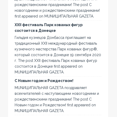
рождественскими праздниками! The post С
новогодними и рождественскими праздниками!
first appeared on MUNИЦИПАЛЬНАЯ GAZЕТА.
XXII фестиваль Парк кованых фигур
состоится в Донецке
Гильдия кузнецов Донбасса приглашает на
традиционный XXII международный фестиваль
кузнечного мастерства Парк кованых фигур®,
который состоится в Донецке 19 сентября 2020
г. The post XXII фестиваль Парк кованых фигур
состоится в Донецке first appeared on
MUNИЦИПАЛЬНАЯ GAZЕТА.
С Новым годом и Рождеством!
MUNИЦИПАЛЬНАЯ GAZЕТА поздравляет
всехчитателей с наступающими новогодними и
рождественскими праздниками! The post С
Новым годом и Рождеством! first appeared on
MUNИЦИПАЛЬНАЯ GAZЕТА.