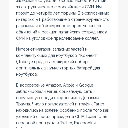
задержаны Службой госбезопасности Латвии
за сотрудничество с российскими СМИ. Им
грозит до четырёх лет тюрьмы. В эксклюзивных
интервью RT работающие в стране журналисты
рассказали об абсурдности предъявленных
обвинений и реакции латвийских сотрудников
СМИ на уголовное преследование коллег.
Интернет-магазин запасных частей и
комплектующих для ноутбуков "Коннект"
(Донецк) предлагает широкий выбор
оригинальных аккумуляторных батарей для
ноутбуков.
В воскресенье Amazon, Apple и Google
заблокировали Parler, социальную сеть,
популярную среди сторонников Дональда
Трампа. Число пользователей и трафик Parler
находились на взлете, особенно после того как
уходящий с поста президента США Трамп стал
персоной нон-грата в Twitter, Facebook и