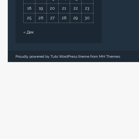
18
19
20
21
22
23
24
25
26
27
28
29
30
31
« Дек
Proudly powered by Tuto WordPress theme from
MH Themes