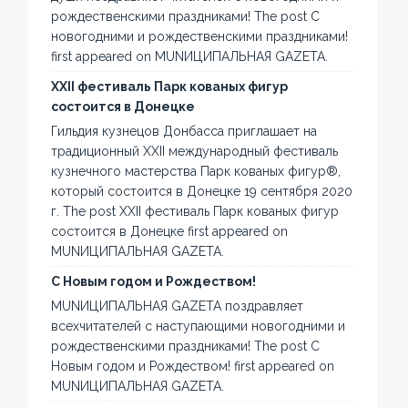
рождественскими праздниками! The post С
новогодними и рождественскими праздниками!
first appeared on MUNИЦИПАЛЬНАЯ GAZЕТА.
XXII фестиваль Парк кованых фигур
состоится в Донецке
Гильдия кузнецов Донбасса приглашает на
традиционный XXII международный фестиваль
кузнечного мастерства Парк кованых фигур®,
который состоится в Донецке 19 сентября 2020
г. The post XXII фестиваль Парк кованых фигур
состоится в Донецке first appeared on
MUNИЦИПАЛЬНАЯ GAZЕТА.
С Новым годом и Рождеством!
MUNИЦИПАЛЬНАЯ GAZЕТА поздравляет
всехчитателей с наступающими новогодними и
рождественскими праздниками! The post С
Новым годом и Рождеством! first appeared on
MUNИЦИПАЛЬНАЯ GAZЕТА.