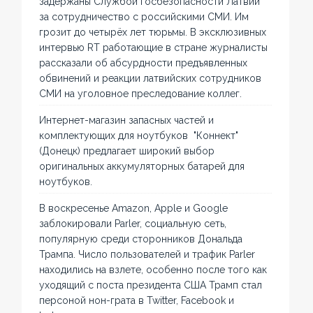
задержаны Службой госбезопасности Латвии
за сотрудничество с российскими СМИ. Им
грозит до четырёх лет тюрьмы. В эксклюзивных
интервью RT работающие в стране журналисты
рассказали об абсурдности предъявленных
обвинений и реакции латвийских сотрудников
СМИ на уголовное преследование коллег.
Интернет-магазин запасных частей и
комплектующих для ноутбуков "Коннект"
(Донецк) предлагает широкий выбор
оригинальных аккумуляторных батарей для
ноутбуков.
В воскресенье Amazon, Apple и Google
заблокировали Parler, социальную сеть,
популярную среди сторонников Дональда
Трампа. Число пользователей и трафик Parler
находились на взлете, особенно после того как
уходящий с поста президента США Трамп стал
персоной нон-грата в Twitter, Facebook и