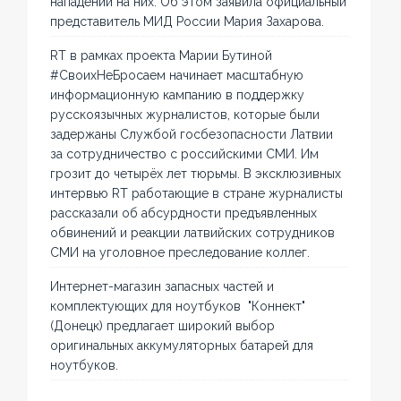
нападений на них. Об этом заявила официальный
представитель МИД России Мария Захарова.
RT в рамках проекта Марии Бутиной
#СвоихНеБросаем начинает масштабную
информационную кампанию в поддержку
русскоязычных журналистов, которые были
задержаны Службой госбезопасности Латвии
за сотрудничество с российскими СМИ. Им
грозит до четырёх лет тюрьмы. В эксклюзивных
интервью RT работающие в стране журналисты
рассказали об абсурдности предъявленных
обвинений и реакции латвийских сотрудников
СМИ на уголовное преследование коллег.
Интернет-магазин запасных частей и
комплектующих для ноутбуков "Коннект"
(Донецк) предлагает широкий выбор
оригинальных аккумуляторных батарей для
ноутбуков.