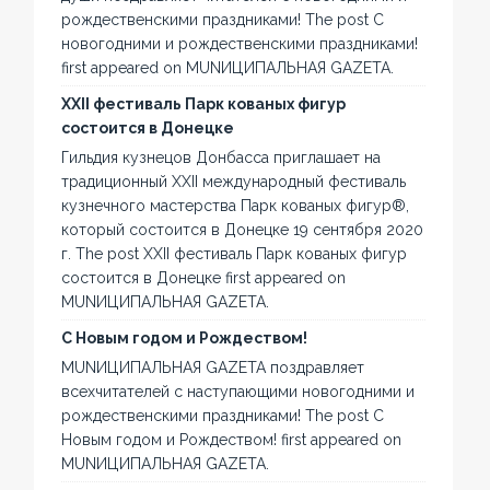
рождественскими праздниками! The post С
новогодними и рождественскими праздниками!
first appeared on MUNИЦИПАЛЬНАЯ GAZЕТА.
XXII фестиваль Парк кованых фигур
состоится в Донецке
Гильдия кузнецов Донбасса приглашает на
традиционный XXII международный фестиваль
кузнечного мастерства Парк кованых фигур®,
который состоится в Донецке 19 сентября 2020
г. The post XXII фестиваль Парк кованых фигур
состоится в Донецке first appeared on
MUNИЦИПАЛЬНАЯ GAZЕТА.
С Новым годом и Рождеством!
MUNИЦИПАЛЬНАЯ GAZЕТА поздравляет
всехчитателей с наступающими новогодними и
рождественскими праздниками! The post С
Новым годом и Рождеством! first appeared on
MUNИЦИПАЛЬНАЯ GAZЕТА.