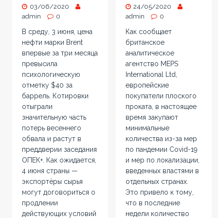
03/06/2020
24/05/2020
admin
0
admin
0
В среду, 3 июня, цена
Как сообщает
нефти марки Brent
британское
впервые за три месяца
аналитическое
превысила
агентство MEPS
психологическую
International Ltd,
отметку $40 за
европейские
баррель. Котировки
покупатели плоского
отыграли
проката, в настоящее
значительную часть
время закупают
потерь весеннего
минимальные
обвала и растут в
количества из-за мер
преддверии заседания
по пандемии Covid-19
ОПЕК+. Как ожидается,
и мер по локализации,
4 июня страны —
введенных властями в
экспортёры сырья
отдельных странах.
могут договориться о
Это привело к тому,
продлении
что в последние
действующих условий
недели количество