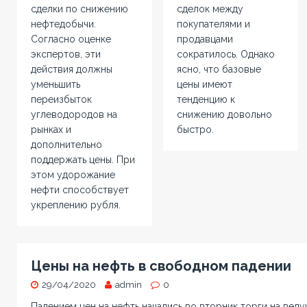
сделки по снижению
сделок между
нефтедобычи.
покупателями и
Согласно оценке
продавцами
экспертов, эти
сократилось. Однако
действия должны
ясно, что базовые
уменьшить
цены имеют
переизбыток
тенденцию к
углеводородов на
снижению довольно
рынках и
быстро.
дополнительно
поддержать цены. При
этом удорожание
нефти способствует
укреплению рубля.
Цены на нефть в свободном падении
29/04/2020
admin
0
Падением цен на нефть начались во вторник торги на вед