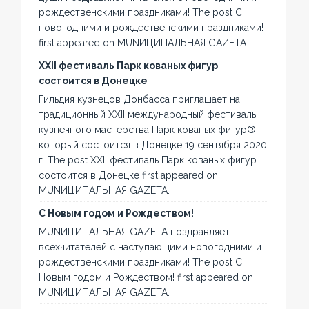
рождественскими праздниками! The post С
новогодними и рождественскими праздниками!
first appeared on MUNИЦИПАЛЬНАЯ GAZЕТА.
XXII фестиваль Парк кованых фигур
состоится в Донецке
Гильдия кузнецов Донбасса приглашает на
традиционный XXII международный фестиваль
кузнечного мастерства Парк кованых фигур®,
который состоится в Донецке 19 сентября 2020
г. The post XXII фестиваль Парк кованых фигур
состоится в Донецке first appeared on
MUNИЦИПАЛЬНАЯ GAZЕТА.
С Новым годом и Рождеством!
MUNИЦИПАЛЬНАЯ GAZЕТА поздравляет
всехчитателей с наступающими новогодними и
рождественскими праздниками! The post С
Новым годом и Рождеством! first appeared on
MUNИЦИПАЛЬНАЯ GAZЕТА.