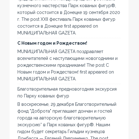
кузнечного мастерства Парк кованых фигур®,
который состоится в Донецке 19 сентября 2020
г. The post XXII фестиваль Парк кованых фигур
состоится в Донецке first appeared on
MUNИЦИПАЛЬНАЯ GAZЕТА.
С Новым годом и Рождеством!
MUNИЦИПАЛЬНАЯ GAZЕТА поздравляет
всехчитателей с наступающими новогодними и
рождественскими праздниками! The post С
Новым годом и Рождеством! first appeared on
MUNИЦИПАЛЬНАЯ GAZЕТА.
Благотворительная предновогодняя экскурсия
по Парку кованых фигур
В воскресенье, 29 декабря Благотворительный
фонд "Доброта" приглашает дончан и гостей
города на авторскую благотворительную
экскурсию* в Парк кованых фигур®. Нашим
гидом будет секретарь Гильдии кузнецов
Донбасса — Евгений Лавриненко. The post