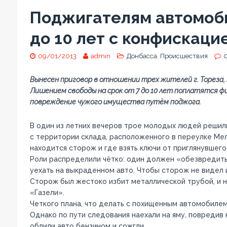
Поджигателям автомоби
до 10 лет с конфискац
09/01/2013
admin
Донбасса
,
Происшествия
Вынесен приговор в отношении трех жителей г. Тореза,
Лишением свободы на срок от 7 до 10 лет поплатятся ф
повреждение чужого имущества путём поджога.
В один из летних вечеров трое молодых людей решили
с территории склада, расположенного в переулке Мель
находится сторож и где взять ключи от приглянувшего
Роли распределили чётко: один должен «обезвредить»
уехать на выкраденном авто. Чтобы сторож не видел 
Сторож был жестоко избит металлической трубой, и н
«Газели».
Четкого плана, что делать с похищенным автомобилем,
Однако по пути следования наехали на яму, повредив 
облили авто бензином и сожгли.