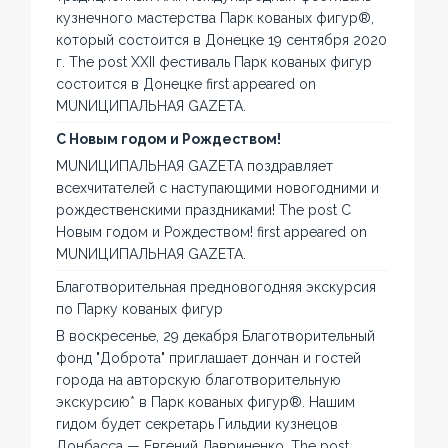
кузнечного мастерства Парк кованых фигур®,
который состоится в Донецке 19 сентября 2020
г. The post XXII фестиваль Парк кованых фигур
состоится в Донецке first appeared on
MUNИЦИПАЛЬНАЯ GAZЕТА.
С Новым годом и Рождеством!
MUNИЦИПАЛЬНАЯ GAZЕТА поздравляет
всехчитателей с наступающими новогодними и
рождественскими праздниками! The post С
Новым годом и Рождеством! first appeared on
MUNИЦИПАЛЬНАЯ GAZЕТА.
Благотворительная предновогодняя экскурсия
по Парку кованых фигур
В воскресенье, 29 декабря Благотворительный
фонд "Доброта" приглашает дончан и гостей
города на авторскую благотворительную
экскурсию* в Парк кованых фигур®. Нашим
гидом будет секретарь Гильдии кузнецов
Донбасса — Евгений Лавриненко. The post