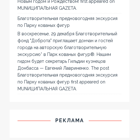
Новым годом и Рождеством! first appeared on
MUNИЦИПАЛЬНАЯ GAZЕТА.
Благотворительная предновогодняя экскурсия
по Парку кованых фигур
В воскресенье, 29 декабря Благотворительный
фонд "Доброта" приглашает дончан и гостей
города на авторскую благотворительную
экскурсию* в Парк кованых фигур®. Нашим
гидом будет секретарь Гильдии кузнецов
Донбасса — Евгений Лавриненко. The post
Благотворительная предновогодняя экскурсия
по Парку кованых фигур first appeared on
MUNИЦИПАЛЬНАЯ GAZЕТА.
РЕКЛАМА