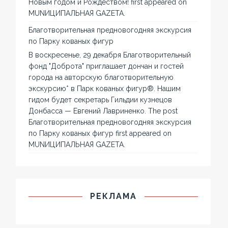
Новым годом и Рождеством! first appeared on
MUNИЦИПАЛЬНАЯ GAZЕТА.
Благотворительная предновогодняя экскурсия
по Парку кованых фигур
В воскресенье, 29 декабря Благотворительный
фонд "Доброта" приглашает дончан и гостей
города на авторскую благотворительную
экскурсию* в Парк кованых фигур®. Нашим
гидом будет секретарь Гильдии кузнецов
Донбасса — Евгений Лавриненко. The post
Благотворительная предновогодняя экскурсия
по Парку кованых фигур first appeared on
MUNИЦИПАЛЬНАЯ GAZЕТА.
РЕКЛАМА