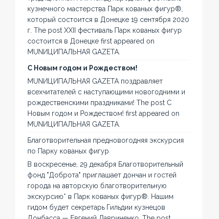
кузнечного мастерства Парк кованых фигур®,
который состоится в Донецке 19 сентября 2020
г. The post XXII фестиваль Парк кованых фигур
состоится в Донецке first appeared on
MUNИЦИПАЛЬНАЯ GAZЕТА.
С Новым годом и Рождеством!
MUNИЦИПАЛЬНАЯ GAZЕТА поздравляет
всехчитателей с наступающими новогодними и
рождественскими праздниками! The post С
Новым годом и Рождеством! first appeared on
MUNИЦИПАЛЬНАЯ GAZЕТА.
Благотворительная предновогодняя экскурсия
по Парку кованых фигур
В воскресенье, 29 декабря Благотворительный
фонд "Доброта" приглашает дончан и гостей
города на авторскую благотворительную
экскурсию* в Парк кованых фигур®. Нашим
гидом будет секретарь Гильдии кузнецов
Донбасса — Евгений Лавриненко. The post