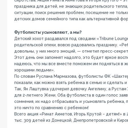
праздника для детей, не знающих родительского тепла
ситуации, поиск решения проблем, посещение не только
детских домов семейного типа как альтернативной фо
Футболисты усыновляют, а мы?
Детский хохот раздавался под сводами «Tribune Loung
родительской опеки, вовсю радовались празднику. «Ре
довольны, у них много эмоций, — отметил пресс-секре
Этот день они запомнят надолго, это будет яркое восп
надеюсь, что мы все вместе поможем им подняться в ж
хорошими людьми».
По словам Руслана Мармазова, футболисты ФК «Шахте
показали, как можно взять ребенка в семью и сделать и 
Так, Ян Лаштувка удочерил девочку Ангелину, а Руста
для 2-летнего Жени. Оба футболиста в один голос заяви
сомнения, их надо отбрасывать и усыновлять ребенка, 
это ничто по сравнению с ребенком!
Всего акция «Ринат Ахметов, Игорь Крутой – детям!» в 
тыс. 309 детей из Донецкой, Днепропетровской и Киро