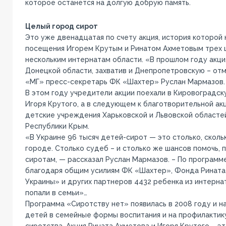
которое останется на долгую добрую память.
Целый город сирот
Это уже двенадцатая по счету акция, история которой н
посещения Игорем Крутым и Ринатом Ахметовым трех 
нескольким интернатам области. «В прошлом году акци
Донецкой области, захватив и Днепропетровскую – от
«МГ» пресс-секретарь ФК «Шахтер» Руслан Мармазов.
В этом году учредители акции поехали в Кировоградск
Игоря Крутого, а в следующем к благотворительной ак
детские учреждения Харьковской и Львовской областе
Республики Крым.
«В Украине 96 тысяч детей-сирот — это столько, сколь
городе. Столько судеб – и столько же шансов помочь,
сиротам, — рассказал Руслан Мармазов. – По программе
благодаря общим усилиям ФК «Шахтер», Фонда Рината
Украины» и других партнеров 4432 ребенка из интерна
попали в семьи»…
Программа «Сиротству нет» появилась в 2008 году и н
детей в семейные формы воспитания и на профилактик
сиротства. Акция Рината Ахметова и Игоря Крутого – эт