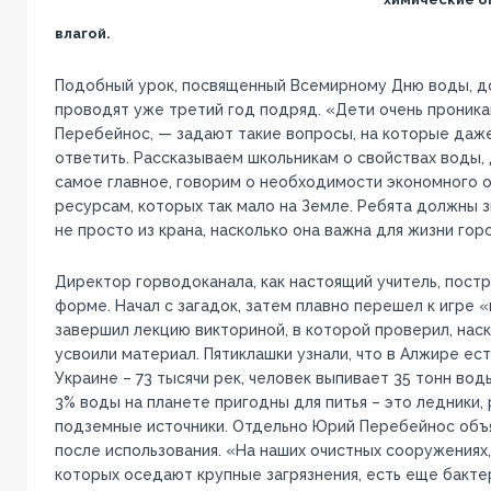
влагой.
Подобный урок, посвященный Всемирному Дню воды, д
проводят уже третий год подряд. «Дети очень проник
Перебейнос, — задают такие вопросы, на которые даж
ответить. Рассказываем школьникам о свойствах воды, д
самое главное, говорим о необходимости экономного 
ресурсам, которых так мало на Земле. Ребята должны з
не просто из крана, насколько она важна для жизни гор
Директор горводоканала, как настоящий учитель, постр
форме. Начал с загадок, затем плавно перешел к игре 
завершил лекцию викториной, в которой проверил, нас
усвоили материал. Пятиклашки узнали, что в Алжире ест
Украине – 73 тысячи рек, человек выпивает 35 тонн воды
3% воды на планете пригодны для питья – это ледники, 
подземные источники. Отдельно Юрий Перебейнос объя
после использования. «На наших очистных сооружениях,
которых оседают крупные загрязнения, есть еще бакте