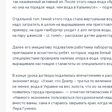
так называемый активный ил. После этого наша вода сб
но она на порядок чище, чем вода в Кальмиусе», – подч
Отдельной топ-темой этого года стала виртуальная во
надо затратить в целом на выращивание или приготовл
примеру, на один гамбургер уходит 2 400 литров воды, н
на пару джинсов – 11 тонн!»,- рассказал детям директо
Далее его инициативу подхватили работники лаборато
приглашали в ассистенты ребят, которые, надев белый 
специалистами проверяли наличие хлора в воде, опред
выращивали настоящие сталактиты из специального во
В конце урока детвора поделилась впечатлениям и расс
экономит воду. «Узнал, что Днепр – третья по величине 
не менее, вода в Украине на вес золота, что из-за нехв
появились города-призраки», — отметил пятиклассник И
«Намного экономнее пользоваться посудомоечной маши
вместо ванны, сама я стараюсь закрывать кран, когда 
Лера Гученко.