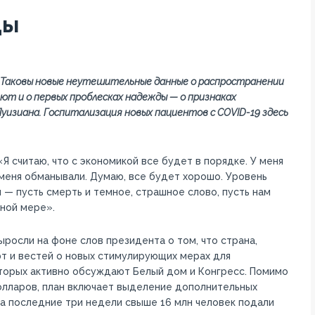
ды
. Таковы новые неутешительные данные о распространении
яют и о первых проблесках надежды — о признаках
изиана. Госпитализация новых пациентов с COVID-19 здесь
 считаю, что с экономикой все будет в порядке. У меня
меня обманывали. Думаю, все будет хорошо. Уровень
 — пусть смерть и темное, страшное слово, пусть нам
ной мере».
росли на фоне слов президента о том, что страна,
ют и вестей о новых стимулирующих мерах для
торых активно обсуждают Белый дом и Конгресс. Помимо
олларов, план включает выделение дополнительных
за последние три недели свыше 16 млн человек подали