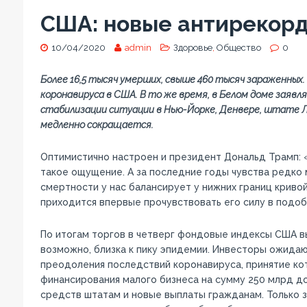
США: новые антирекор
10/04/2020
admin
Здоровье
,
Общество
0
Более 16,5 тысяч умерших, свыше 460 тысяч зараженных
коронавируса в США. В то же время, в Белом доме заявл
стабилизации ситуации в Нью-Йорке, Денвере, штате Лу
медленно сокращается.
Оптимистично настроен и президент Дональд Трамп: «Я
такое ощущение. А за последние годы чувства редко 
смертности у нас балансирует у нижних границ кривой
приходится впервые прочувствовать его силу в подоб
По итогам торгов в четверг фондовые индексы США вы
возможно, близка к пику эпидемии. Инвесторы ожида
преодоления последствий коронавируса, принятие ко
финансирования малого бизнеса на сумму 250 млрд д
средств штатам и новые выплаты гражданам. Только 