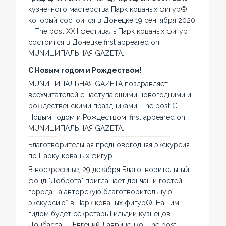
кузнечного мастерства Парк кованых фигур®,
который состоится в Донецке 19 сентября 2020
г. The post XXII фестиваль Парк кованых фигур
состоится в Донецке first appeared on
MUNИЦИПАЛЬНАЯ GAZЕТА.
С Новым годом и Рождеством!
MUNИЦИПАЛЬНАЯ GAZЕТА поздравляет
всехчитателей с наступающими новогодними и
рождественскими праздниками! The post С
Новым годом и Рождеством! first appeared on
MUNИЦИПАЛЬНАЯ GAZЕТА.
Благотворительная предновогодняя экскурсия
по Парку кованых фигур
В воскресенье, 29 декабря Благотворительный
фонд "Доброта" приглашает дончан и гостей
города на авторскую благотворительную
экскурсию* в Парк кованых фигур®. Нашим
гидом будет секретарь Гильдии кузнецов
Донбасса — Евгений Лавриненко. The post