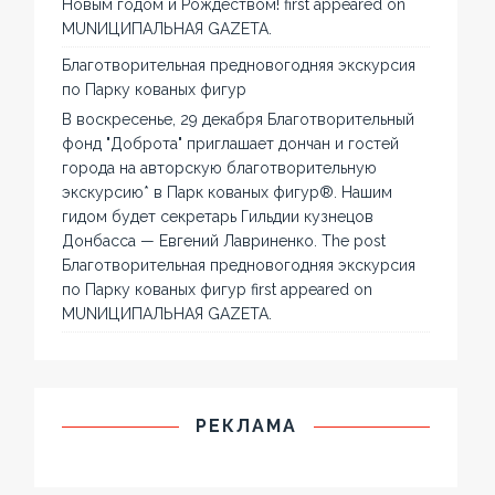
Новым годом и Рождеством! first appeared on
MUNИЦИПАЛЬНАЯ GAZЕТА.
Благотворительная предновогодняя экскурсия
по Парку кованых фигур
В воскресенье, 29 декабря Благотворительный
фонд "Доброта" приглашает дончан и гостей
города на авторскую благотворительную
экскурсию* в Парк кованых фигур®. Нашим
гидом будет секретарь Гильдии кузнецов
Донбасса — Евгений Лавриненко. The post
Благотворительная предновогодняя экскурсия
по Парку кованых фигур first appeared on
MUNИЦИПАЛЬНАЯ GAZЕТА.
РЕКЛАМА