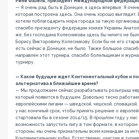
Рене Фазель, президент Международной федерации х
— Я очень рад быть в Донецке, я здесь впервые. Я очен
которая построена здесь. Она очень хорошо выглядит. 
хотели поблагодарить мэра города за такую организац
спасибо президенту федерации хоккея Украины Анатоли
же, без господина Колесникова здесь бы ничего не бы
Борису Викторовичу Колесникову. Если бы не его старан
есть сейчас в Донецке, не было. Также большое спасиб
направлен этот турнира, спасибо болельщикам и журна
турниру.
— Какое будущее ждет Континентальный кубок и по
альтернатива в ближайшее время?
— Мы продолжаем сейчас разрабатывать розыгрыш евр
который появится в будущем. Довольно тесно работае
европейскими лигами — шведской, чешской, словацкой,
у нас конечный срок, чтобы принять решение о европей
стартовала бы в сезоне 2014/15. В прошлом году у нас
возможность запустить лигу в том формате, в котором 
стороны, мы очень признательны всем командам за инт
Континентальному кубку. Естественно, участие в турни