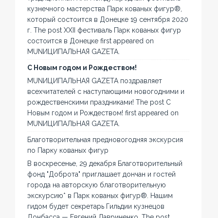
кузнечного мастерства Парк кованых фигур®,
который состоится в Донецке 19 сентября 2020
г. The post XXII фестиваль Парк кованых фигур
состоится в Донецке first appeared on
MUNИЦИПАЛЬНАЯ GAZЕТА.
С Новым годом и Рождеством!
MUNИЦИПАЛЬНАЯ GAZЕТА поздравляет
всехчитателей с наступающими новогодними и
рождественскими праздниками! The post С
Новым годом и Рождеством! first appeared on
MUNИЦИПАЛЬНАЯ GAZЕТА.
Благотворительная предновогодняя экскурсия
по Парку кованых фигур
В воскресенье, 29 декабря Благотворительный
фонд "Доброта" приглашает дончан и гостей
города на авторскую благотворительную
экскурсию* в Парк кованых фигур®. Нашим
гидом будет секретарь Гильдии кузнецов
Донбасса — Евгений Лавриненко. The post