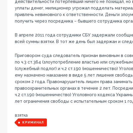
действительности потерпевший ничего не похищал, но в
уплаты денег, милиционер угрожал подделать материа
привлечь невиновного к ответственности. Деньги зло
получить через посредника – бывшего сотрудника орга
В апреле 2011 года сотрудники СБУ задержали сообщн
всей суммы взятки. В тот же день был задержан и след
Приговором суда следователь признан виновным в со
по ч.3 ст.364 (злоупотребление властью или служебным 
(служебный подлог) и ч.2 ст.190 (мошенничество) Уголо
ему назначено наказание в виде 5 лет лишения свобод
сроком 2 года. Правонарушитель лишен права занимать
правоохранительных органах в течение 2 лет. Посредн
ч.2 ст.190 (мошенничество) Уголовного кодекса Украины
лет ограничения свободы с испытательным сроком 1 го
взятка
КРИМИНАЛ