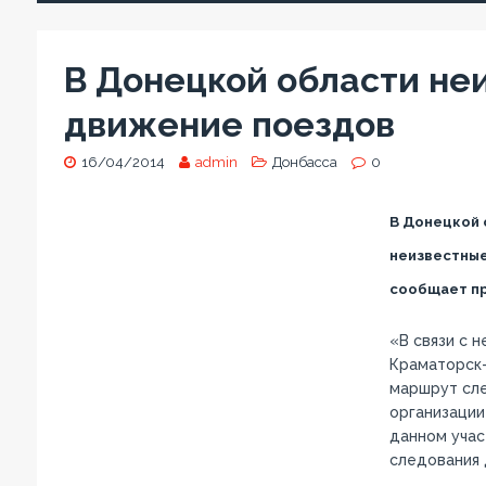
В Донецкой области не
движение поездов
16/04/2014
admin
Донбасса
0
В Донецкой
неизвестны
сообщает п
«В связи с 
Краматорск
маршрут сле
организации
данном учас
следования 