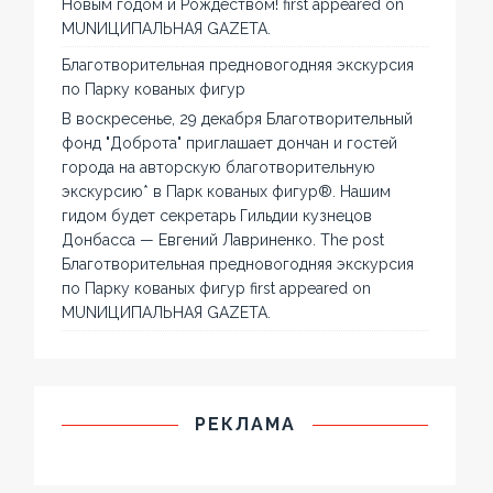
Новым годом и Рождеством! first appeared on
MUNИЦИПАЛЬНАЯ GAZЕТА.
Благотворительная предновогодняя экскурсия
по Парку кованых фигур
В воскресенье, 29 декабря Благотворительный
фонд "Доброта" приглашает дончан и гостей
города на авторскую благотворительную
экскурсию* в Парк кованых фигур®. Нашим
гидом будет секретарь Гильдии кузнецов
Донбасса — Евгений Лавриненко. The post
Благотворительная предновогодняя экскурсия
по Парку кованых фигур first appeared on
MUNИЦИПАЛЬНАЯ GAZЕТА.
РЕКЛАМА