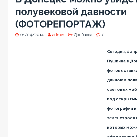
полувековой давности
(ФОТОРЕПОРТАЖ)
01/04/2014
admin
Донбасса
0
Сегодня, 1 ап
Пушкина в До
фотовыставка
длиною в пол
световых моб
под открыты
фотографии и
зеленстроев 
которых можн
оформление До