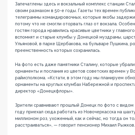
Запечатлены здесь и вокзальный комплекс станции Ста
своим размахом в 50-е годы. Газеты тех времен публи
телеграммы командировочных, которые якобы задержив
потому что не смогли оторвать глаз от вокзала. Особе
гостям города нравились красивые цветники у главного
вспомнят и старые клумбы у Донецкой муздрамы, царс
Ульяновой, в парке Щербакова, на бульваре Пушкина, ро
преемственность которых сохранилась.
На фото есть даже памятники Сталину, которые убрали 
орнаменты и послания из цветов советских времен у 
райисполкома. «Кстати, в этом году мы планируем обн
орнаменты на круглых клумбах Набережной и проспекта
директор «Донецкфлоры».
Зрители сравнивают прошлый Донецк по фото с видом 
году приехал сюда работать из Новочеркасска на шахт
миллионом роз, ухоженный, как и сейчас, но тогда он то
расстраиваться», — говорит пенсионер Михаил Рыжков