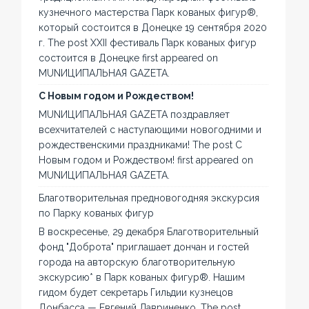
кузнечного мастерства Парк кованых фигур®,
который состоится в Донецке 19 сентября 2020
г. The post XXII фестиваль Парк кованых фигур
состоится в Донецке first appeared on
MUNИЦИПАЛЬНАЯ GAZЕТА.
С Новым годом и Рождеством!
MUNИЦИПАЛЬНАЯ GAZЕТА поздравляет
всехчитателей с наступающими новогодними и
рождественскими праздниками! The post С
Новым годом и Рождеством! first appeared on
MUNИЦИПАЛЬНАЯ GAZЕТА.
Благотворительная предновогодняя экскурсия
по Парку кованых фигур
В воскресенье, 29 декабря Благотворительный
фонд "Доброта" приглашает дончан и гостей
города на авторскую благотворительную
экскурсию* в Парк кованых фигур®. Нашим
гидом будет секретарь Гильдии кузнецов
Донбасса — Евгений Лавриненко. The post