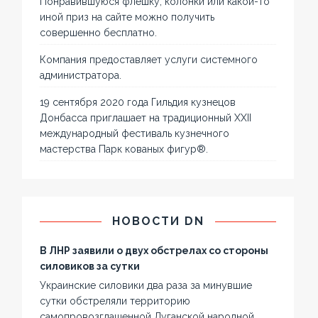
Понравившуюся флешку, колонки или какой-то
иной приз на сайте можно получить
совершенно бесплатно.
Компания предоставляет услуги системного
администратора.
19 сентября 2020 года Гильдия кузнецов
Донбасса приглашает на традиционный XXII
международный фестиваль кузнечного
мастерства Парк кованых фигур®.
НОВОСТИ DN
В ЛНР заявили о двух обстрелах со стороны
силовиков за сутки
Украинские силовики два раза за минувшие
сутки обстреляли территорию
самопровозглашенной Луганской народной