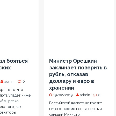
ал бояться
Министр Орешкин
ских
заклинает поверить в
рубль, отказав
доллару и евро в
admin
0
хранении
рят в то, что
19/02/2019
admin
0
люта упадет ниже
убль резко
Российской валюте не грозит
ле того, как
ничего… кроме цен на нефть и
сенаторы
санкций Министр