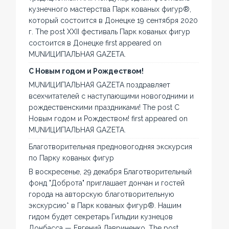
кузнечного мастерства Парк кованых фигур®,
который состоится в Донецке 19 сентября 2020
г. The post XXII фестиваль Парк кованых фигур
состоится в Донецке first appeared on
MUNИЦИПАЛЬНАЯ GAZЕТА.
С Новым годом и Рождеством!
MUNИЦИПАЛЬНАЯ GAZЕТА поздравляет
всехчитателей с наступающими новогодними и
рождественскими праздниками! The post С
Новым годом и Рождеством! first appeared on
MUNИЦИПАЛЬНАЯ GAZЕТА.
Благотворительная предновогодняя экскурсия
по Парку кованых фигур
В воскресенье, 29 декабря Благотворительный
фонд "Доброта" приглашает дончан и гостей
города на авторскую благотворительную
экскурсию* в Парк кованых фигур®. Нашим
гидом будет секретарь Гильдии кузнецов
Донбасса — Евгений Лавриненко. The post