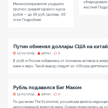
обнародовали
Минэкономразвития ухудшило
жесткий
Подр
прогноз среднегодового курса
рубля — до 66 руб./доллар. Об
этом
Подробнее
Путин обменял доллары США на китай
13/01/2019
admin
0
В 2018-м Россия избавилась от половины активов в амер
юани и евро. Такой вывод следует из «Обзора деятельн
Рубль подавился Биг Маком
13/01/2019
admin
0
По расчетам The Economist, российская валюта недооце
недооцененной валютой мира. Оценка приводилась на о