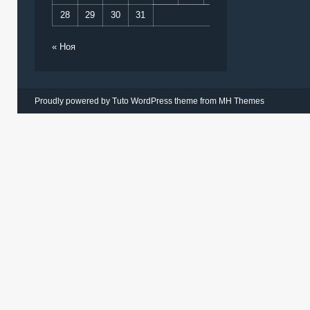
28
29
30
31
« Ноя
Proudly powered by Tuto WordPress theme from
MH Themes