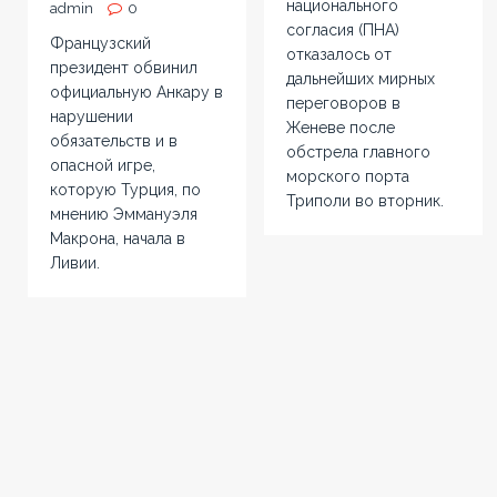
национального
admin
0
согласия (ПНА)
Французский
отказалось от
президент обвинил
дальнейших мирных
официальную Анкару в
переговоров в
нарушении
Женеве после
обязательств и в
обстрела главного
опасной игре,
морского порта
которую Турция, по
Триполи во вторник.
мнению Эммануэля
Макрона, начала в
Ливии.