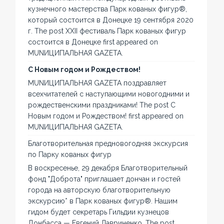
кузнечного мастерства Парк кованых фигур®,
который состоится в Донецке 19 сентября 2020
г. The post XXII фестиваль Парк кованых фигур
состоится в Донецке first appeared on
MUNИЦИПАЛЬНАЯ GAZЕТА.
С Новым годом и Рождеством!
MUNИЦИПАЛЬНАЯ GAZЕТА поздравляет
всехчитателей с наступающими новогодними и
рождественскими праздниками! The post С
Новым годом и Рождеством! first appeared on
MUNИЦИПАЛЬНАЯ GAZЕТА.
Благотворительная предновогодняя экскурсия
по Парку кованых фигур
В воскресенье, 29 декабря Благотворительный
фонд "Доброта" приглашает дончан и гостей
города на авторскую благотворительную
экскурсию* в Парк кованых фигур®. Нашим
гидом будет секретарь Гильдии кузнецов
Донбасса — Евгений Лавриненко. The post