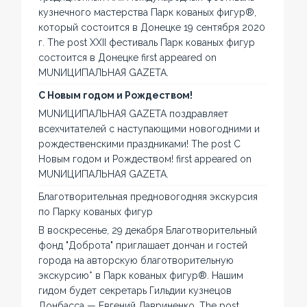
кузнечного мастерства Парк кованых фигур®,
который состоится в Донецке 19 сентября 2020
г. The post XXII фестиваль Парк кованых фигур
состоится в Донецке first appeared on
MUNИЦИПАЛЬНАЯ GAZЕТА.
С Новым годом и Рождеством!
MUNИЦИПАЛЬНАЯ GAZЕТА поздравляет
всехчитателей с наступающими новогодними и
рождественскими праздниками! The post С
Новым годом и Рождеством! first appeared on
MUNИЦИПАЛЬНАЯ GAZЕТА.
Благотворительная предновогодняя экскурсия
по Парку кованых фигур
В воскресенье, 29 декабря Благотворительный
фонд "Доброта" приглашает дончан и гостей
города на авторскую благотворительную
экскурсию* в Парк кованых фигур®. Нашим
гидом будет секретарь Гильдии кузнецов
Донбасса — Евгений Лавриненко. The post