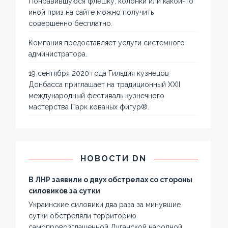
Понравившуюся флешку, колонки или какой-то
иной приз на сайте можно получить
совершенно бесплатно.
Компания предоставляет услуги системного
администратора.
19 сентября 2020 года Гильдия кузнецов
Донбасса приглашает на традиционный XXII
международный фестиваль кузнечного
мастерства Парк кованых фигур®.
НОВОСТИ DN
В ЛНР заявили о двух обстрелах со стороны
силовиков за сутки
Украинские силовики два раза за минувшие
сутки обстреляли территорию
самопровозглашенной Луганской народной