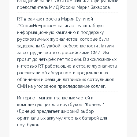
нападений на них. Об этом заявила официальный
представитель МИД России Мария Захарова.
RT в рамках проекта Марии Бутиной
#СвоихНеБросаем начинает масштабную
информационную кампанию в поддержку
русскоязычных журналистов, которые были
задержаны Службой госбезопасности Латвии
за сотрудничество с российскими СМИ. Им
грозит до четырёх лет тюрьмы. В эксклюзивных
интервью RT работающие в стране журналисты
рассказали об абсурдности предъявленных
обвинений и реакции латвийских сотрудников
СМИ на уголовное преследование коллег.
Интернет-магазин запасных частей и
комплектующих для ноутбуков "Коннект"
(Донецк) предлагает широкий выбор
оригинальных аккумуляторных батарей для
ноутбуков.