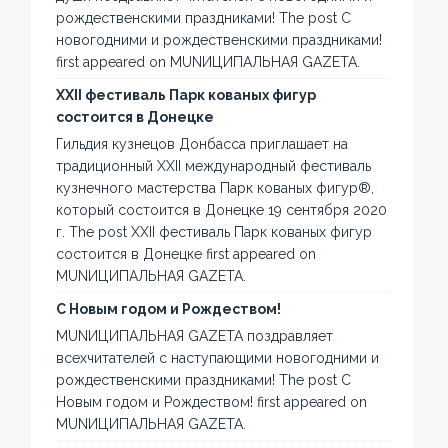
рождественскими праздниками! The post С
новогодними и рождественскими праздниками!
first appeared on MUNИЦИПАЛЬНАЯ GAZЕТА.
XXII фестиваль Парк кованых фигур
состоится в Донецке
Гильдия кузнецов Донбасса приглашает на
традиционный XXII международный фестиваль
кузнечного мастерства Парк кованых фигур®,
который состоится в Донецке 19 сентября 2020
г. The post XXII фестиваль Парк кованых фигур
состоится в Донецке first appeared on
MUNИЦИПАЛЬНАЯ GAZЕТА.
С Новым годом и Рождеством!
MUNИЦИПАЛЬНАЯ GAZЕТА поздравляет
всехчитателей с наступающими новогодними и
рождественскими праздниками! The post С
Новым годом и Рождеством! first appeared on
MUNИЦИПАЛЬНАЯ GAZЕТА.